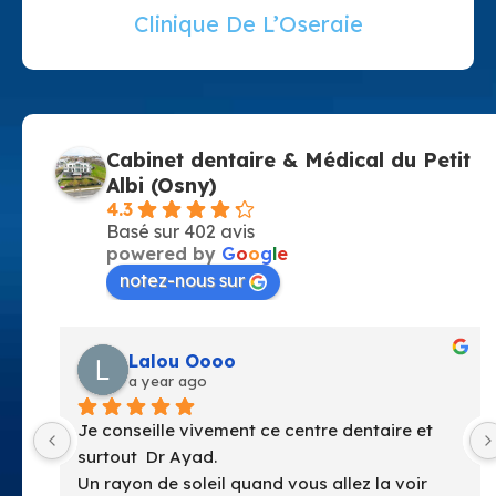
Clinique De L’Oseraie
Cabinet dentaire & Médical du Petit
Albi (Osny)
4.3
Basé sur 402 avis
powered by
G
o
o
g
l
e
notez-nous sur
anne perrie
a year ago
ce centre dentaire et 
Facile d’acces Centre très pro
lumineux
nd vous allez la voir