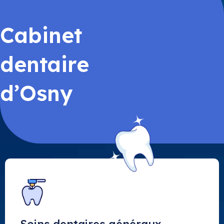
Cabinet
dentaire
d’Osny