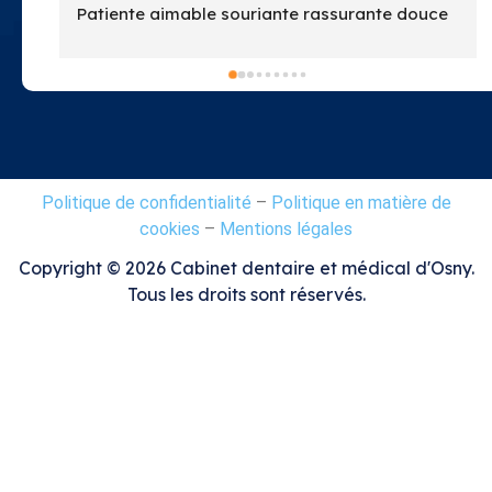
iante rassurante douce 
ste que j ai connu de 
 vu …
tes au top
Politique de confidentialité
–
Politique en matière de
cookies
–
Mentions légales
Copyright ©
2026
Cabinet dentaire et médical d'Osny.
Tous les droits sont réservés.