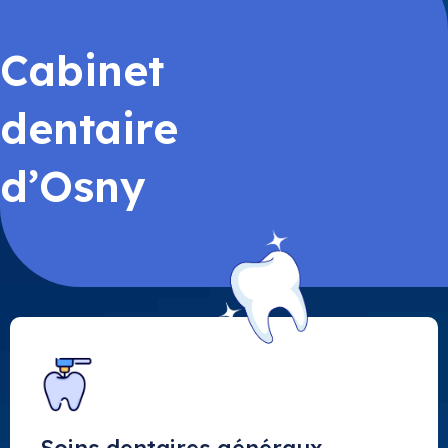
Cabinet
dentaire
d’Osny