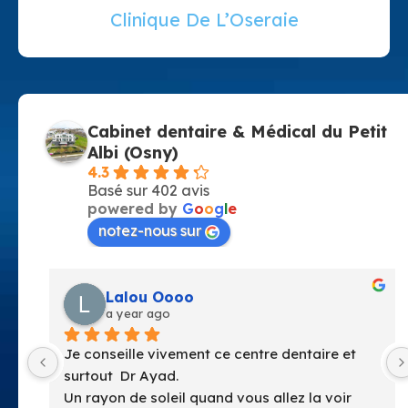
Clinique De L’Oseraie
Cabinet dentaire & Médical du Petit
Albi (Osny)
4.3
Basé sur 402 avis
powered by
G
o
o
g
l
e
notez-nous sur
anne perrie
a year ago
Facile d’acces Centre très propre et très 
lumineux