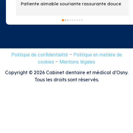
ente aimable souriante rassurante douce 
n le meilleur dentiste que j ai connu de 
e ma vie et j en ai vu …
i Dr Ayad vous êtes au top
ie Calvet
Politique de confidentialité
–
Politique en matière de
cookies
–
Mentions légales
Copyright ©
2026
Cabinet dentaire et médical d'Osny.
Tous les droits sont réservés.