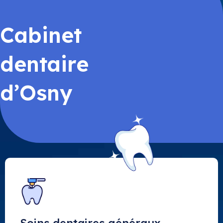
Cabinet
dentaire
d’Osny