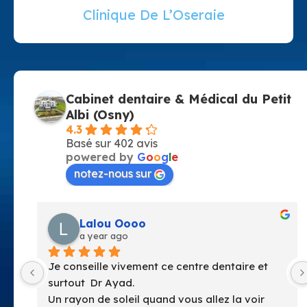
Clinique De L’Oseraie
Cabinet dentaire & Médical du Petit
Albi (Osny)
4.3
Basé sur 402 avis
powered by
G
o
o
g
l
e
notez-nous sur
Lalou Oooo
anne
a year ago
a yea
onseille vivement ce centre dentaire et 
Facile d’acc
out  Dr Ayad.
lumineux
ayon de soleil quand vous allez la voir