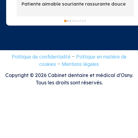
able souriante rassurante douce 
leur dentiste que j ai connu de 
et j en ai vu …
d vous êtes au top
t
Politique de confidentialité
–
Politique en matière de
cookies
–
Mentions légales
Copyright ©
2026
Cabinet dentaire et médical d'Osny.
Tous les droits sont réservés.