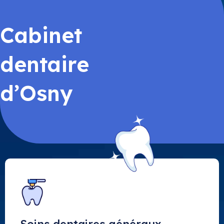
Cabinet
dentaire
d’Osny