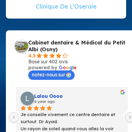
Clinique De L’Oseraie
Cabinet dentaire & Médical du Petit
Albi (Osny)
4.3
Basé sur 402 avis
powered by
G
o
o
g
l
e
notez-nous sur
 Oooo
anne perrie
 ago
a year ago
vivement ce centre dentaire et 
Facile d’acces Centr
Ayad.
lumineux
soleil quand vous allez la voir