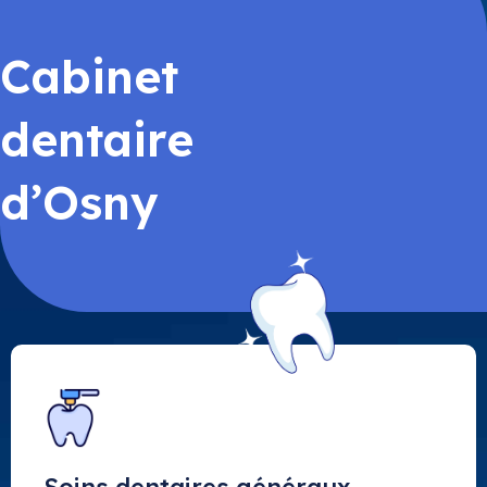
Cabinet
dentaire
d’Osny