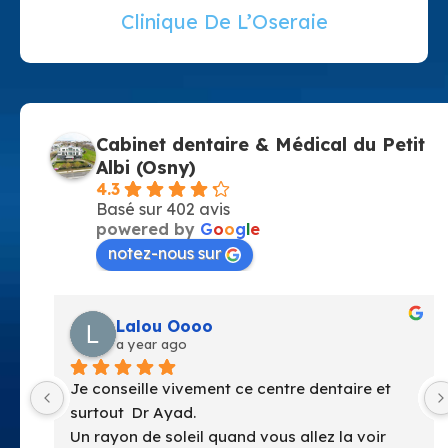
Clinique De L’Oseraie
Cabinet dentaire & Médical du Petit
Albi (Osny)
4.3
Basé sur 402 avis
powered by
G
o
o
g
l
e
notez-nous sur
anne perrie
a year ago
Facile d’acces Centre très propre et très 
lumineux