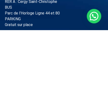
RER A : Cergy Saint-Christophe
BUS
Parc de l’Horloge Ligne 44 et 80
PARKING
Gratuit sur place
Tel :
01 89 43 15 73
Mail :
osny@vivason.fr
Politique de confidentialité
–
Politique en matière de